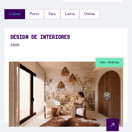
Lisboa
Porto
Faro
Leiria
Online
DESIGN DE INTERIORES
280h
Insc. Abertas