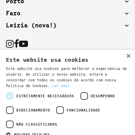
Porto
Faro
Leiria (nova!)
×
Este website usa cookies
Este website usa cookies para melhorar a experiência do
usuário. Ao utilizar o nosso website, estará a
Podes também contactar-nos por email:
concordar com todos os cookies de acordo com nossa
- informações gerais
secretaria@lsd.pt
Política de Cookies.
Ler mais
- informações cursos
cursos@lsd.pt
ESTRITAMENTE NECESSÁRIOS
DESEMPENHO
DIRECIONAMENTO
FUNCIONALIDADE
NÃO CLASSIFICADOS
Política de Privacidade
Developed by
Wevolved Creative 2024
- All rights
MOSTRAR DETALHES