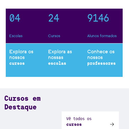
3
1
3
8
0
3
5
0
4
2
4
9
1
4
6
Escolas
Cursos
Alunos formados
Explora os
Explora as
Conhece os
nossos
nossas
nossos
cursos
escolas
professores
Cursos em
Destaque
Vê todos os
cursos