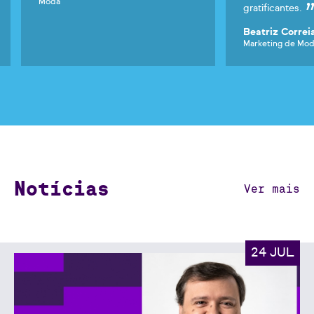
Moda
gratificantes.
Beatriz Correi
Marketing de Mo
Notícias
Ver mais
24 JUL