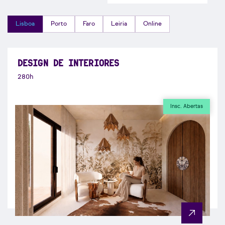
Lisboa
Porto
Faro
Leiria
Online
DESIGN DE INTERIORES
280h
Insc. Abertas