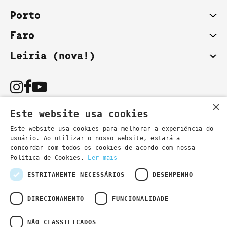
Porto
Faro
Leiria (nova!)
×
Este website usa cookies
Este website usa cookies para melhorar a experiência do
usuário. Ao utilizar o nosso website, estará a
Podes também contactar-nos por email:
concordar com todos os cookies de acordo com nossa
- informações gerais
secretaria@lsd.pt
Política de Cookies.
Ler mais
- informações cursos
cursos@lsd.pt
ESTRITAMENTE NECESSÁRIOS
DESEMPENHO
DIRECIONAMENTO
FUNCIONALIDADE
NÃO CLASSIFICADOS
Política de Privacidade