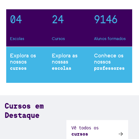
3
1
3
8
0
3
5
0
4
2
4
9
1
4
6
Escolas
Cursos
Alunos formados
Explora os
Explora as
Conhece os
nossos
nossas
nossos
cursos
escolas
professores
Cursos em
Destaque
Vê todos os
cursos