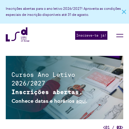
2
2
2
4
Inscrições abertas para o ano letivo 2026/2027! Aproveita as condições
especiais de inscrição disponíveis até 31 de agosto.
3
3
0
3
5
4
4
1
4
6
Inscreve-te já!
5
5
0
2
5
7
6
6
1
3
6
8
7
7
2
4
7
9
Cursos Ano Letivo
8
8
3
5
8
0
2026/2027
9
9
4
6
9
1
Inscrições abertas.
0
0
5
7
0
2
Conhece datas e horários
aqui
.
1
1
6
8
1
3
2
0
2
7
9
2
4
01
/
03