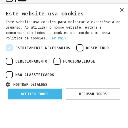
×
Este website usa cookies
Este website usa cookies para melhorar a experiência do
usuário. Ao utilizar o nosso website, estará a
You can also contact us by email:
concordar com todos os cookies de acordo com nossa
- general information
secretaria@lsd.pt
Política de Cookies.
Ler mais
- course information
cursos@lsd.pt
ESTRITAMENTE NECESSÁRIOS
DESEMPENHO
DIRECIONAMENTO
FUNCIONALIDADE
NÃO CLASSIFICADOS
Privacy Policy
Developed by
Wevolved Creative 2024
- All rights
MOSTRAR DETALHES
reserved
ACEITAR TODOS
RECUSAR TODOS