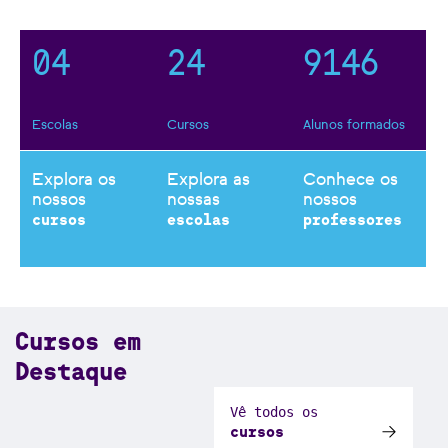
3
1
3
8
0
3
5
0
4
2
4
9
1
4
6
Escolas
Cursos
Alunos formados
Explora os
Explora as
Conhece os
nossos
nossas
nossos
cursos
escolas
professores
Cursos em
Destaque
Vê todos os
cursos