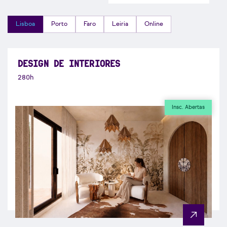
Lisboa
Porto
Faro
Leiria
Online
DESIGN DE INTERIORES
280h
Insc. Abertas