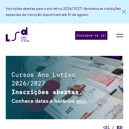
2
2
2
4
Inscrições abertas para o ano letivo 2026/2027! Aproveita as condições
especiais de inscrição disponíveis até 31 de agosto.
3
3
0
3
5
4
4
1
4
6
Inscreve-te já!
5
5
0
2
5
7
6
6
1
3
6
8
7
7
2
4
7
9
Cursos Ano Letivo
8
8
3
5
8
0
2026/2027
9
9
4
6
9
1
Inscrições abertas.
0
0
5
7
0
2
Conhece datas e horários
aqui
.
1
1
6
8
1
3
2
0
2
7
9
2
4
01
/
03