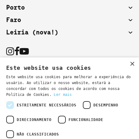
Porto
Faro
Leiria (nova!)
×
Este website usa cookies
Este website usa cookies para melhorar a experiência do
usuário. Ao utilizar o nosso website, estará a
Podes também contactar-nos por email:
concordar com todos os cookies de acordo com nossa
- informações gerais
secretaria@lsd.pt
Política de Cookies.
Ler mais
- informações cursos
cursos@lsd.pt
ESTRITAMENTE NECESSÁRIOS
DESEMPENHO
DIRECIONAMENTO
FUNCIONALIDADE
NÃO CLASSIFICADOS
Política de Privacidade